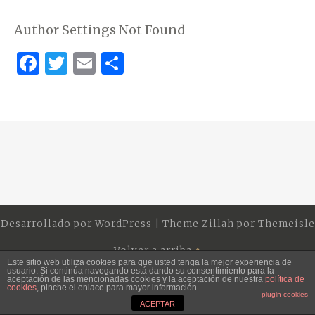
Author Settings Not Found
F
T
E
S
a
w
m
h
c
it
ai
ar
e
te
l
e
b
r
o
o
k
Desarrollado por
WordPress
|
Theme Zillah por
Themeisle
Volver a arriba
Este sitio web utiliza cookies para que usted tenga la mejor experiencia de
usuario. Si continúa navegando está dando su consentimiento para la
aceptación de las mencionadas cookies y la aceptación de nuestra
política de
cookies
, pinche el enlace para mayor información.
plugin cookies
ACEPTAR