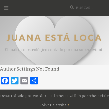
JUANA ESTÁ LOCA
El maltrato psicológico contado por una superviviente
Author Settings Not Found
F
T
E
C
a
w
m
o
c
it
ai
m
Desarrollado por
WordPress
|
Theme Zillah por
Themeisle
e
te
l
p
Volver a arriba