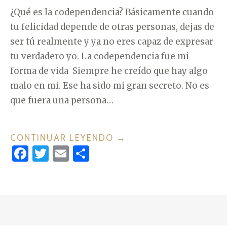
E
¿Qué es la codependencia? Básicamente cuando
P
tu felicidad depende de otras personas, dejas de
E
ser tú realmente y ya no eres capaz de expresar
N
tu verdadero yo. La codependencia fue mi
D
forma de vida Siempre he creído que hay algo
E
malo en mi. Ese ha sido mi gran secreto. No es
N
que fuera una persona…
C
I
A
CONTINUAR LEYENDO
«
→
F
T
E
C
E
2
a
w
m
o
M
3
O
c
it
ai
m
S
C
Í
e
te
l
p
I
N
b
r
ar
O
T