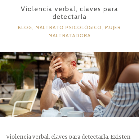
k
Violencia verbal, claves para
detectarla
C
BLOG
,
MALTRATO PSICOLÓGICO
,
MUJER
A
MALTRATADORA
T
E
G
O
R
Í
A
S
Violencia verbal, claves para detectarla. Existen