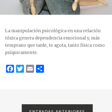
La manipulación psicológica en una relación
tóxica genera dependencia emocional y, más
temprano que tarde, te agota, tanto física como
psíquicamente.
F
T
E
C
a
w
m
o
c
it
ai
m
e
te
l
p
b
r
ar
o
ti
ENTRADAS ANTERIORES