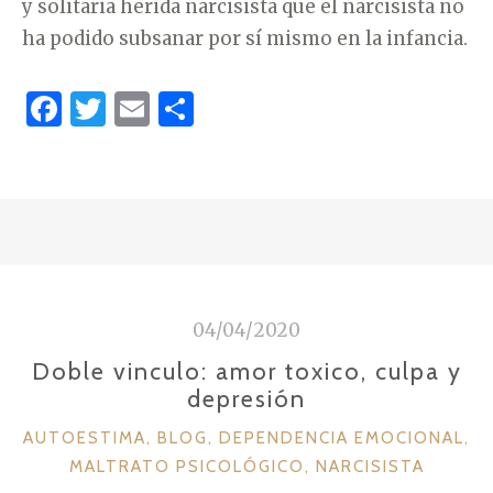
y solitaria herida narcisista que el narcisista no
ha podido subsanar por sí mismo en la infancia.
F
T
E
C
a
w
m
o
c
it
ai
m
e
te
l
p
b
r
ar
o
ti
o
r
04/04/2020
k
Doble vinculo: amor toxico, culpa y
depresión
C
AUTOESTIMA
,
BLOG
,
DEPENDENCIA EMOCIONAL
,
A
MALTRATO PSICOLÓGICO
,
NARCISISTA