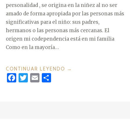
personalidad , se origina en la niñez al no ser
amado de forma apropiada por las personas más
significativas para el niño: sus padres,
hermanos o las personas más cercanas. El
origen mi codependencia está en mi familia
Como en la mayoría…
CONTINUAR LEYENDO
«
→
F
T
E
C
¿
a
w
m
o
C
c
it
ai
m
U
A
e
te
l
p
L
b
r
ar
E
o
ti
S