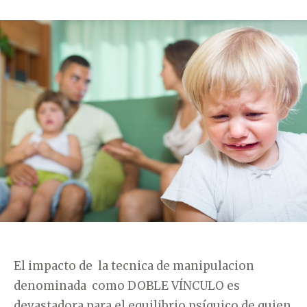
T
E
G
O
R
Í
A
S
El impacto de la tecnica de manipulacion
denominada como DOBLE VÍNCULO es
devastadora para el equilibrio psíquico de quien