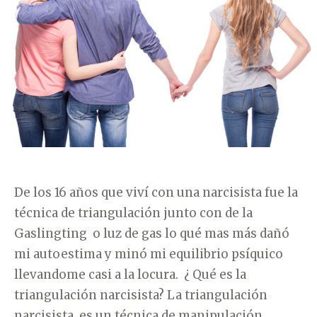
Í
A
A
Q
S
U
E
D
I
O
N
O
De los 16 años que viví con una narcisista fue la
M
técnica de triangulación junto con de la
B
Gaslingting o luz de gas lo qué mas más dañó
R
mi autoestima y minó mi equilibrio psíquico
E
llevandome casi a la locura. ¿ Qué es la
A
triangulación narcisista? La triangulación
L
narcisista es un técnica de manipulación