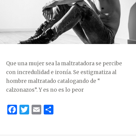
Í
A
S
Que una mujer sea la maltratadora se percibe
con incredulidad e ironía. Se estigmatiza al
hombre maltratado catalogando de “
calzonazos”. Y es no es lo peor
F
T
E
C
a
w
m
o
c
it
ai
m