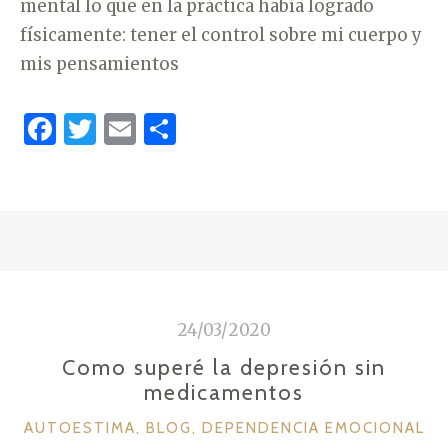
mental lo que en la práctica había logrado
,
físicamente: tener el control sobre mi cuerpo y
C
mis pensamientos
U
L
F
T
E
C
P
a
w
m
o
A
c
it
ai
m
Y
e
te
l
p
D
b
r
ar
E
P
o
ti
R
o
r
24/03/2020
E
k
Como superé la depresión sin
S
medicamentos
I
Ó
C
AUTOESTIMA
,
BLOG
,
DEPENDENCIA EMOCIONAL