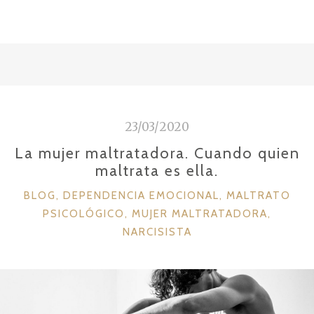
a
w
m
o
c
it
ai
m
e
te
l
p
b
r
ar
o
ti
o
r
23/03/2020
k
La mujer maltratadora. Cuando quien
maltrata es ella.
C
BLOG
,
DEPENDENCIA EMOCIONAL
,
MALTRATO
A
PSICOLÓGICO
,
MUJER MALTRATADORA
,
T
NARCISISTA
E
G
O
R