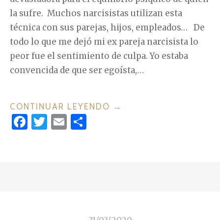
la sufre. Muchos narcisistas utilizan esta
técnica con sus parejas, hijos, empleados… De
todo lo que me dejó mi ex pareja narcisista lo
peor fue el sentimiento de culpa. Yo estaba
convencida de que ser egoísta,…
CONTINUAR LEYENDO
«
→
F
T
E
C
D
a
w
m
o
O
c
it
ai
m
B
L
e
te
l
p
E
b
r
ar
V
o
ti
I
o
r