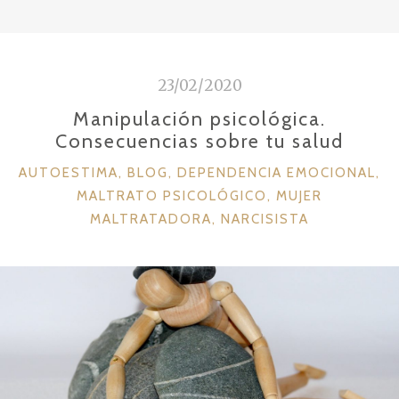
b
r
ar
o
ti
o
r
23/02/2020
k
Manipulación psicológica.
Consecuencias sobre tu salud
C
AUTOESTIMA
,
BLOG
,
DEPENDENCIA EMOCIONAL
,
A
MALTRATO PSICOLÓGICO
,
MUJER
T
MALTRATADORA
,
NARCISISTA
E
G
O
R
Í
A
S