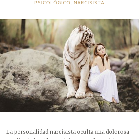
Ó
A
PSICOLÓGICO
,
NARCISISTA
I
N
T
C
N
E
O
G
A
»
O
R
R
C
Í
I
A
S
S
I
S
T
A
»
La personalidad narcisista oculta una dolorosa