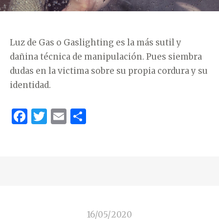
Luz de Gas o Gaslighting es la más sutil y
dañina técnica de manipulación. Pues siembra
dudas en la victima sobre su propia cordura y su
identidad.
F
T
E
C
a
w
m
o
c
it
ai
m
e
te
l
p
b
r
ar
o
ti
o
r
16/05/2020