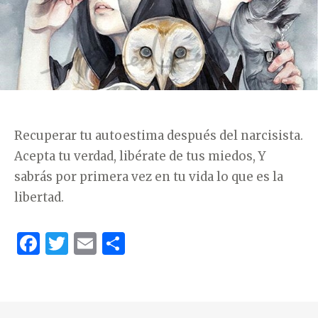
Recuperar tu autoestima después del narcisista.
Acepta tu verdad, libérate de tus miedos, Y
sabrás por primera vez en tu vida lo que es la
libertad.
F
T
E
C
a
w
m
o
c
it
ai
m
e
te
l
p