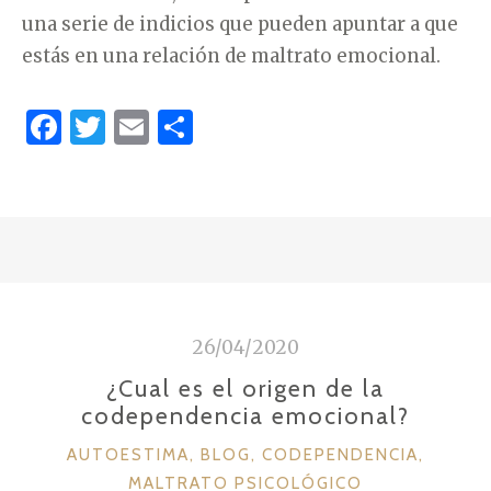
una serie de indicios que pueden apuntar a que
estás en una relación de maltrato emocional.
F
T
E
C
a
w
m
o
c
it
ai
m
e
te
l
p
b
r
ar
o
ti
o
r
26/04/2020
k
¿Cual es el origen de la
codependencia emocional?
C
AUTOESTIMA
,
BLOG
,
CODEPENDENCIA
,
A
MALTRATO PSICOLÓGICO