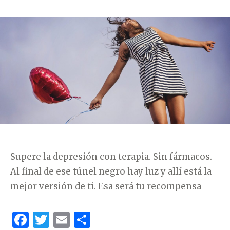
N
A
T
»
E
G
O
R
Í
A
S
Supere la depresión con terapia. Sin fármacos.
Al final de ese túnel negro hay luz y allí está la
mejor versión de ti. Esa será tu recompensa
F
T
E
C