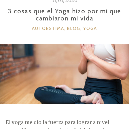
31/03/2020
N
k
C
3 cosas que el Yoga hizo por mi que
U
cambiaron mi vida
L
C
AUTOESTIMA
,
BLOG
,
YOGA
O
A
:
T
A
E
G
M
O
O
R
R
Í
T
A
O
S
X
I
C
El yoga me dio la fuerza para lograr a nivel
O