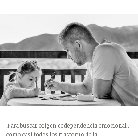
T
E
G
O
R
Í
A
S
Para buscar origen codependencia emocional ,
como casi todos los trastorno de la