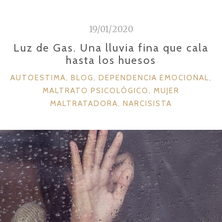
i
d
19/01/2020
o
Luz de Gas. Una lluvia fina que cala
hasta los huesos
C
AUTOESTIMA
,
BLOG
,
DEPENDENCIA EMOCIONAL
,
A
MALTRATO PSICOLÓGICO
,
MUJER
T
MALTRATADORA
,
NARCISISTA
E
G
O
R
Í
A
S