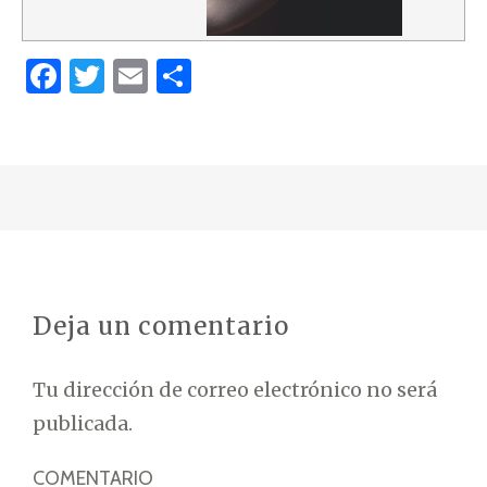
F
T
E
C
a
w
m
o
c
it
ai
m
e
te
l
p
b
r
ar
o
ti
o
r
k
Deja un comentario
Tu dirección de correo electrónico no será
publicada.
COMENTARIO