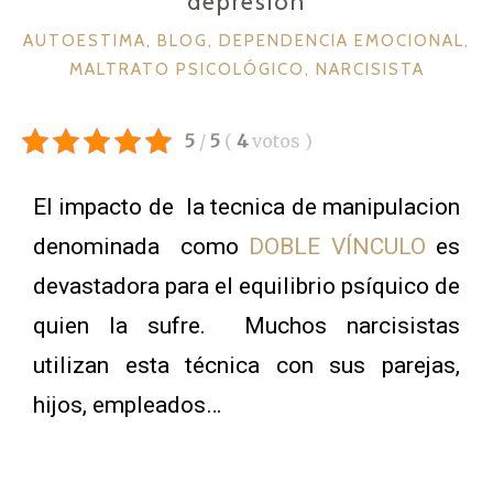
depresión
AUTOESTIMA
,
BLOG
,
DEPENDENCIA EMOCIONAL
,
MALTRATO PSICOLÓGICO
,
NARCISISTA
5
/
5
(
4
votos
)
El impacto de la tecnica de manipulacion
denominada como
DOBLE VÍNCULO
es
devastadora para el equilibrio psíquico de
quien la sufre. Muchos narcisistas
utilizan esta técnica con sus parejas,
hijos, empleados…