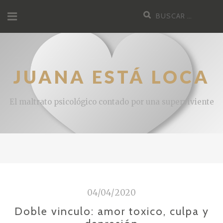
JUANA ESTÁ LOCA
El maltrato psicológico contado por una superviviente
04/04/2020
Doble vinculo: amor toxico, culpa y