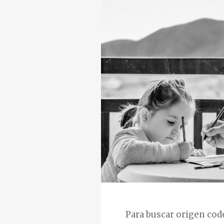
O
R
Í
A
S
Para buscar origen cod