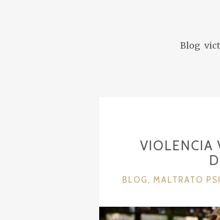
n
i
d
Blog vic
o
VIOLENCIA 
D
C
BLOG
,
MALTRATO PS
A
T