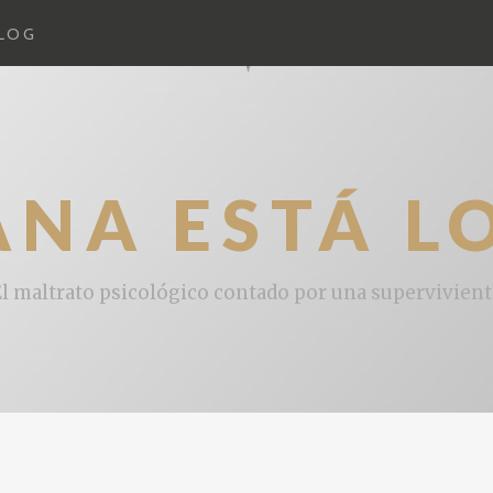
LOG
ANA ESTÁ L
l maltrato psicológico contado por una supervivien