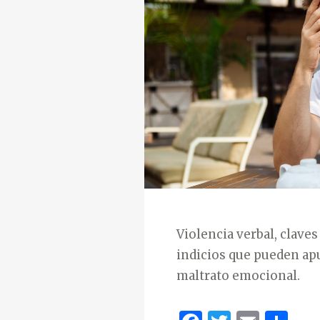
E
G
O
R
Í
A
S
Violencia verbal, claves
indicios que pueden apu
maltrato emocional.