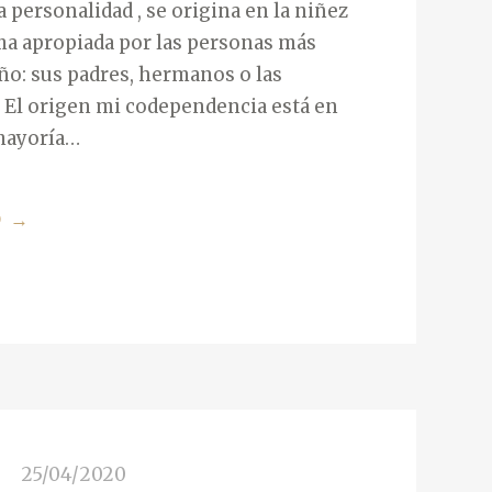
a personalidad , se origina en la niñez
ma apropiada por las personas más
iño: sus padres, hermanos o las
 El origen mi codependencia está en
mayoría…
O
«
→
¿
C
U
A
L
E
S
25/04/2020
E