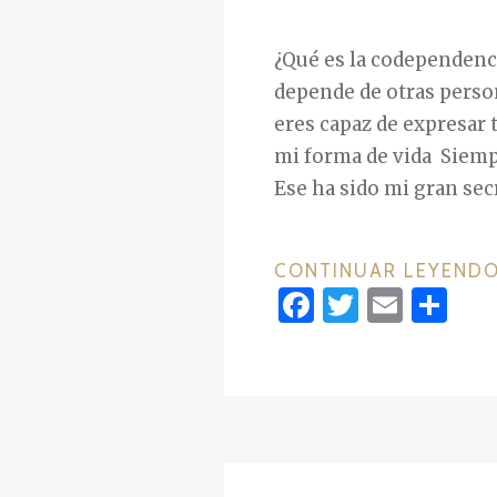
¿Qué es la codependenc
depende de otras person
eres capaz de expresar 
mi forma de vida Siemp
Ese ha sido mi gran sec
CONTINUAR LEYEND
F
T
E
C
a
w
m
o
c
it
ai
m
e
te
l
p
b
r
ar
o
ti