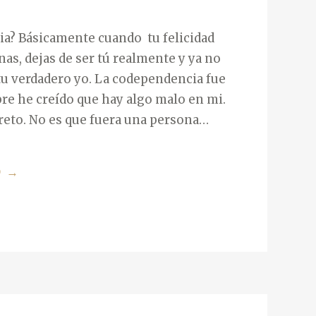
P
E
ia? Básicamente cuando tu felicidad
N
as, dejas de ser tú realmente y ya no
D
tu verdadero yo. La codependencia fue
E
re he creído que hay algo malo en mi.
N
reto. No es que fuera una persona…
C
I
A
O
«
→
E
2
M
3
O
S
C
Í
I
N
O
T
N
O