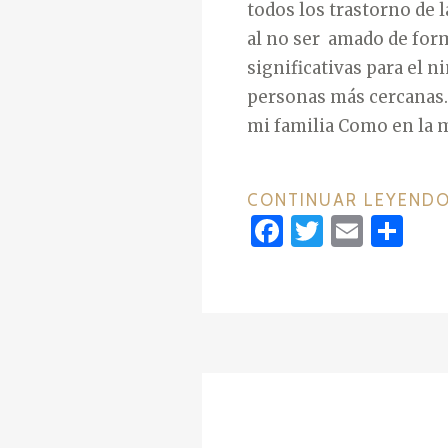
todos los trastorno de l
al no ser amado de for
significativas para el n
personas más cercanas.
mi familia Como en la 
CONTINUAR LEYEND
F
T
E
C
a
w
m
o
c
it
ai
m
e
te
l
p
b
r
ar
o
ti
o
r