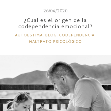
i
d
26/04/2020
o
¿Cual es el origen de la
codependencia emocional?
C
AUTOESTIMA
,
BLOG
,
CODEPENDENCIA
,
A
MALTRATO PSICOLÓGICO
T
E
G
O
R
Í
A
S