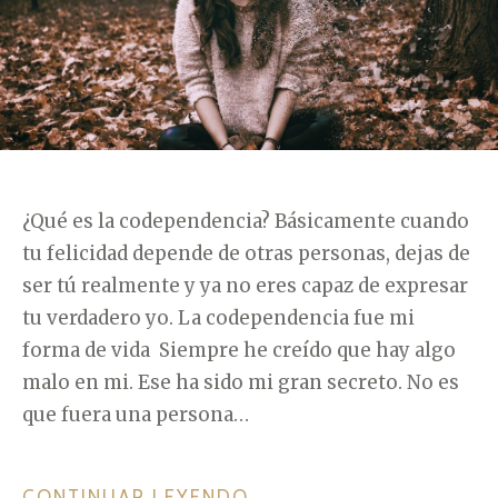
Í
E
A
L
S
A
C
O
D
E
¿Qué es la codependencia? Básicamente cuando
P
tu felicidad depende de otras personas, dejas de
E
ser tú realmente y ya no eres capaz de expresar
N
tu verdadero yo. La codependencia fue mi
D
forma de vida Siempre he creído que hay algo
E
malo en mi. Ese ha sido mi gran secreto. No es
N
que fuera una persona…
C
I
A
CONTINUAR LEYENDO
«
→