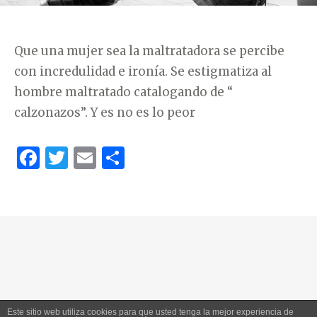
Que una mujer sea la maltratadora se percibe
con incredulidad e ironía. Se estigmatiza al
hombre maltratado catalogando de “
calzonazos”. Y es no es lo peor
F
T
E
C
a
w
m
o
c
it
ai
m
e
te
l
p
b
r
ar
o
ti
o
r
k
Este sitio web utiliza cookies para que usted tenga la mejor experiencia de