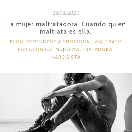
i
d
23/03/2020
o
La mujer maltratadora. Cuando quien
maltrata es ella.
C
BLOG
,
DEPENDENCIA EMOCIONAL
,
MALTRATO
A
PSICOLÓGICO
,
MUJER MALTRATADORA
,
T
NARCISISTA
E
G
O
R
Í
A
S