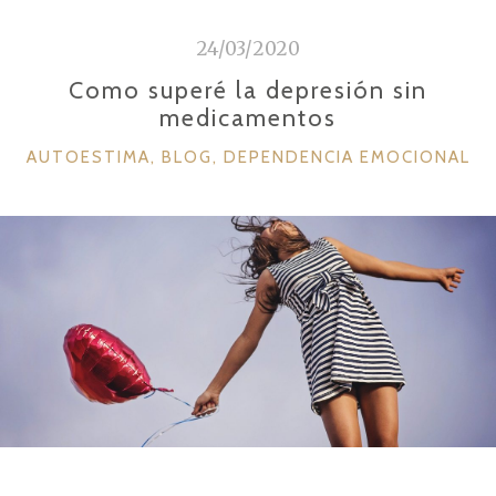
i
d
24/03/2020
o
Como superé la depresión sin
medicamentos
C
AUTOESTIMA
,
BLOG
,
DEPENDENCIA EMOCIONAL
A
T
E
G
O
R
Í
A
S