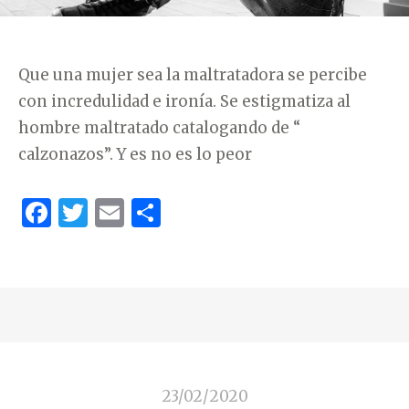
C
O
,
Que una mujer sea la maltratadora se percibe
C
con incredulidad e ironía. Se estigmatiza al
U
hombre maltratado catalogando de “
L
calzonazos”. Y es no es lo peor
P
A
F
T
E
C
Y
a
w
m
o
D
c
it
ai
m
E
e
te
l
p
P
b
r
ar
R
o
ti
E
o
r
S
23/02/2020
I