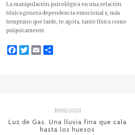
La manipulación psicológica en una relación
tóxica genera dependencia emocional y, más
temprano que tarde, te agota, tanto física como
psíquicamente.
F
T
E
C
a
w
m
o
c
it
ai
m
e
te
l
p
b
r
ar
o
ti
o
r
19/01/2020
k
Luz de Gas. Una lluvia fina que cala
hasta los huesos