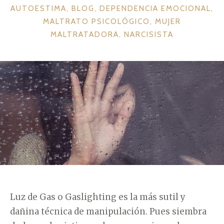
C
AUTOESTIMA
,
BLOG
,
DEPENDENCIA EMOCIONAL
,
A
MALTRATO PSICOLÓGICO
,
MUJER
T
MALTRATADORA
,
NARCISISTA
E
G
O
R
Í
A
S
Luz de Gas o Gaslighting es la más sutil y
dañina técnica de manipulación. Pues siembra