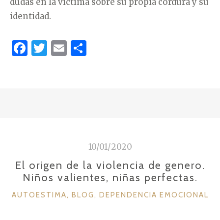
dudas en la victima sobre su propia cordura y su
identidad.
F
T
E
C
a
w
m
o
c
it
ai
m
e
te
l
p
b
r
ar
o
ti
o
r
10/01/2020
k
El origen de la violencia de genero.
Niños valientes, niñas perfectas.
C
AUTOESTIMA
,
BLOG
,
DEPENDENCIA EMOCIONAL
A