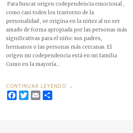
Para buscar origen codependencia emocional ,
como casi todos los trastorno de la
personalidad , se origina en la niñez al no ser
amado de forma apropiada por las personas más
significativas para el niño: sus padres,
hermanos o las personas más cercanas. El
origen mi codependencia está en mi familia
Como en la mayoría…
CONTINUAR LEYENDO
«
→
F
T
E
C
¿
a
w
m
o
C
c
it
ai
m
U
A
e
te
l
p
L