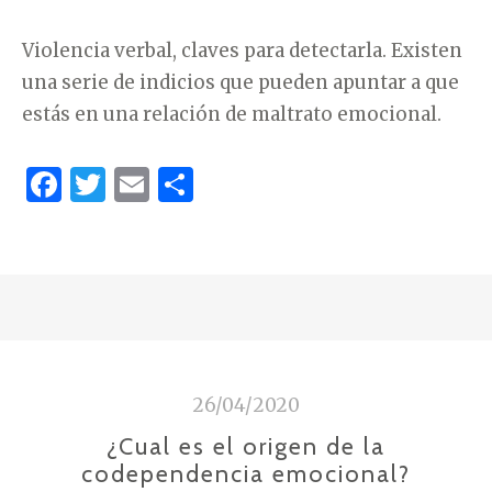
Violencia verbal, claves para detectarla. Existen
una serie de indicios que pueden apuntar a que
estás en una relación de maltrato emocional.
F
T
E
C
a
w
m
o
c
it
ai
m
e
te
l
p
b
r
ar
o
ti
o
r
26/04/2020
k
¿Cual es el origen de la
codependencia emocional?