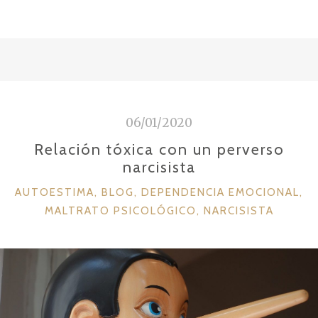
a
w
m
o
c
it
ai
m
e
te
l
p
b
r
ar
o
ti
o
r
06/01/2020
k
Relación tóxica con un perverso
narcisista
C
AUTOESTIMA
,
BLOG
,
DEPENDENCIA EMOCIONAL
,
A
MALTRATO PSICOLÓGICO
,
NARCISISTA
T
E
G
O
R