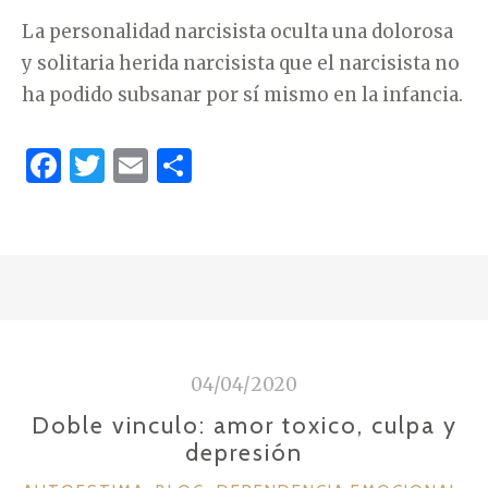
La personalidad narcisista oculta una dolorosa
y solitaria herida narcisista que el narcisista no
ha podido subsanar por sí mismo en la infancia.
F
T
E
C
a
w
m
o
c
it
ai
m
e
te
l
p
b
r
ar
o
ti
o
r
04/04/2020
k
Doble vinculo: amor toxico, culpa y
depresión