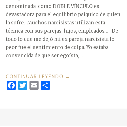
denominada como DOBLE VÍNCULO es
devastadora para el equilibrio psíquico de quien
la sufre. Muchos narcisistas utilizan esta
técnica con sus parejas, hijos, empleados… De
todo lo que me dejó mi ex pareja narcisista lo
peor fue el sentimiento de culpa. Yo estaba
convencida de que ser egoísta,…
CONTINUAR LEYENDO
«
→
F
T
E
C
D
a
w
m
o
O
c
it
ai
m
B
L
e
te
l
p
E
b
r
ar
V