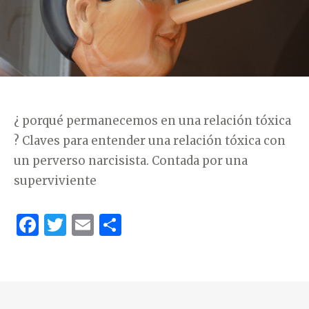
Í
A
S
¿ porqué permanecemos en una relación tóxica
? Claves para entender una relación tóxica con
un perverso narcisista. Contada por una
superviviente
F
T
E
C
a
w
m
o
c
it
ai
m
e
te
l
p