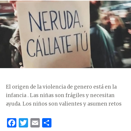
T
E
G
O
R
Í
A
S
El origen de la violencia de genero está en la
infancia . Las niñas son frágiles y necesitan
ayuda. Los niños son valientes y asumen retos
F
T
E
C