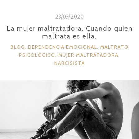
o
ti
I
o
r
23/03/2020
N
k
C
La mujer maltratadora. Cuando quien
U
maltrata es ella.
L
C
BLOG
,
DEPENDENCIA EMOCIONAL
,
MALTRATO
O
A
PSICOLÓGICO
,
MUJER MALTRATADORA
,
:
T
NARCISISTA
A
E
G
M
O
O
R
R
Í
T
A
O
S
X
I