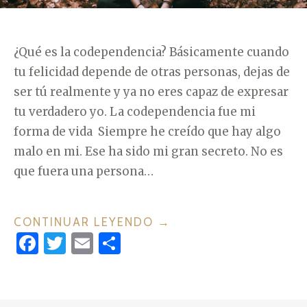
O
D
E
¿Qué es la codependencia? Básicamente cuando
P
tu felicidad depende de otras personas, dejas de
E
ser tú realmente y ya no eres capaz de expresar
N
tu verdadero yo. La codependencia fue mi
D
forma de vida Siempre he creído que hay algo
E
malo en mi. Ese ha sido mi gran secreto. No es
N
que fuera una persona…
C
I
A
CONTINUAR LEYENDO
«
→
F
T
E
C
E
2
a
w
m
o
M
3
O
c
it
ai
m
S
C
Í