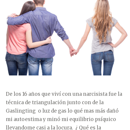
O
U
R
L
Í
A
A
Q
S
U
E
D
I
O
N
O
De los 16 años que viví con una narcisista fue la
M
técnica de triangulación junto con de la
B
Gaslingting o luz de gas lo qué mas más dañó
R
mi autoestima y minó mi equilibrio psíquico
E
llevandome casi a la locura. ¿ Qué es la
A