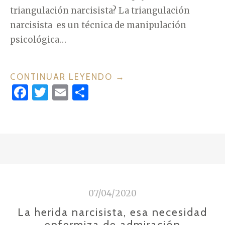
triangulación narcisista? La triangulación
L
narcisista es un técnica de manipulación
M
psicológica…
A
L
T
CONTINUAR LEYENDO
«
→
R
F
T
E
C
T
A
a
w
m
o
R
T
c
it
ai
m
I
O
A
e
te
l
p
P
N
b
r
ar
S
G
o
ti
I
U
o
r
C
07/04/2020
L
k
O
A
La herida narcisista, esa necesidad
L
C
enfermiza de admiración