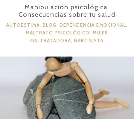
k
Manipulación psicológica.
Ó
Consecuencias sobre tu salud
N
C
AUTOESTIMA
,
BLOG
,
DEPENDENCIA EMOCIONAL
,
»
A
MALTRATO PSICOLÓGICO
,
MUJER
T
MALTRATADORA
,
NARCISISTA
E
G
O
R
Í
A
S