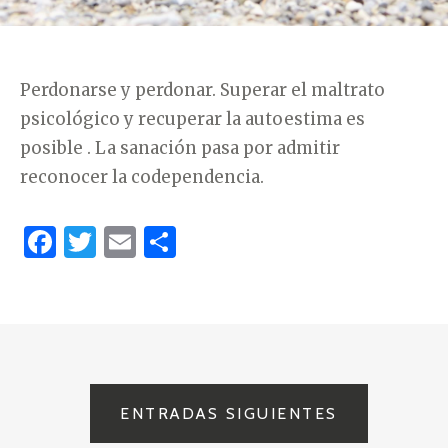
Perdonarse y perdonar. Superar el maltrato
psicológico y recuperar la autoestima es
posible . La sanación pasa por admitir
reconocer la codependencia.
F
T
E
C
a
w
m
o
c
it
ai
m
e
te
l
p
b
r
ar
o
ti
ENTRADAS SIGUIENTES
N
o
r